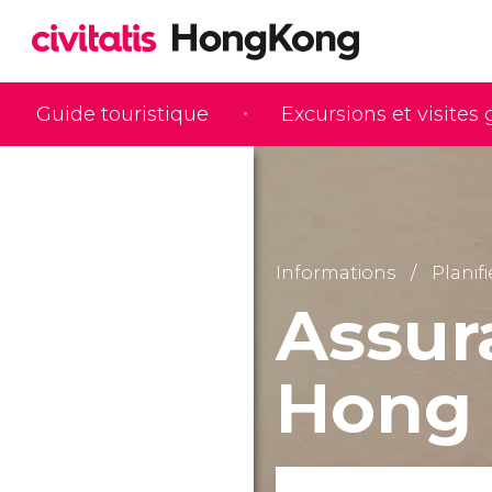
Guide touristique
Excursions et visites
Informations
Planif
Assur
Hong