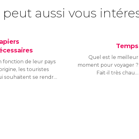
 peut aussi vous intére
apiers
Temps
écessaires
Quel est le meilleur
 fonction de leur pays
moment pour voyager ?
origine, les touristes
Fait-il très chaud
i souhaitent se rendre
pendant l'été ? Quand a
 Hong Kong peuvent
lieu la saison des pluies à
oir besoin de
Hong Kong ?
ifférents documents.
us trouverez ci-
ssous les papiers
equis pour chacune
s nationalités.