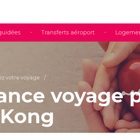
 guidées
Transferts aéroport
Logeme
iez votre voyage
ance voyage 
 Kong