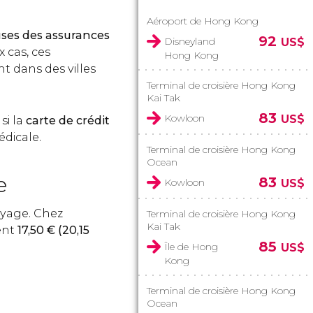
Aéroport de Hong Kong
auses des assurances
92
Disneyland
US$
 cas, ces
Hong Kong
t dans des villes
Terminal de croisière Hong Kong
Kai Tak
83
Kowloon
US$
si la
carte de crédit
édicale.
Terminal de croisière Hong Kong
Ocean
e
83
Kowloon
US$
oyage. Chez
Terminal de croisière Hong Kong
Kai Tak
ent
17,50
€
(20,15
85
Île de Hong
US$
Kong
Terminal de croisière Hong Kong
Ocean