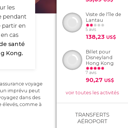
ur les
Visite de l'île de
tre pendant
Lantau
 partir en
5 avis
 en cas
138,23
US$
de santé
Billet pour
ng Kong.
Disneyland
Hong Kong
7 avis
90,27
US$
e assurance voyage
ou un imprévu peut
voir toutes les activités
 voyagez dans des
re élevés, comme à
TRANSFERTS
AÉROPORT