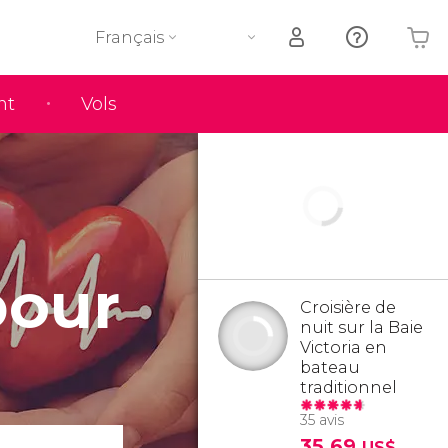
Français
nt
Vols
Votre panier est vide
pour
Croisière de
nuit sur la Baie
Victoria en
bateau
traditionnel
35 avis
35,69
US$