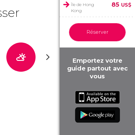
85
Île de Hong
US$
sser
Kong
Réserver
Emportez votre
guide partout avec
vous