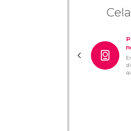
Cela
P
n
En
d'
qu
à
av
d
Vo
de
r
de