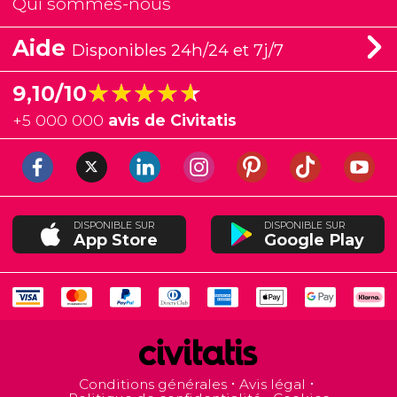
Qui sommes-nous
Aide
Disponibles 24h/24 et 7j/7
★★★★★
★★★★★
9,10/10
+
5 000 000
avis de Civitatis
DISPONIBLE SUR
DISPONIBLE SUR
App Store
Google Play
Conditions générales
Avis légal