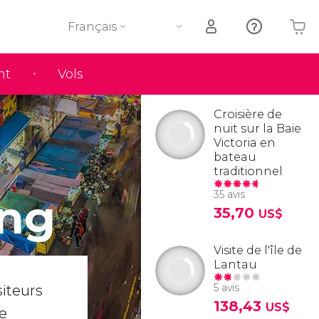
Français
nt
Vols
Votre panier est vide
Croisière de
nuit sur la Baie
Victoria en
bateau
traditionnel
35 avis
ong
35,70
US$
Visite de l'île de
Lantau
5 avis
siteurs
138,43
US$
e