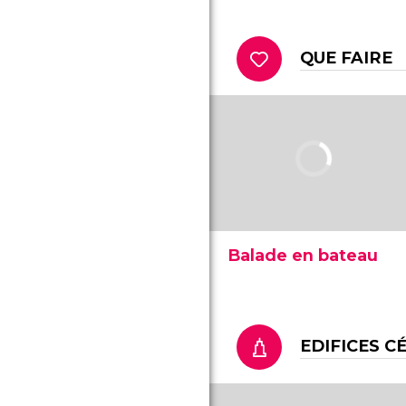
comme le Victoria Peak
est la plus haute
montagne de l'île de Hong
QUE FAIRE
Kong, avec 552 mètres de
haut. Découvrez que voir
et comment y arriver.
Balade en bateau
Une balade en bateau
dans la Baie de Victoria est
une expérience qu'aucun
visiteur de Hong Kong ne
EDIFICES C
devrait rater. Il existe de
nombreuses compagnies.