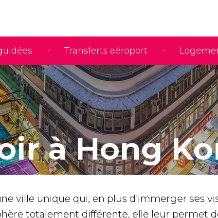
 guidées
Transferts aéroport
Logeme
oir à Hong K
ne ville unique qui, en plus d'immerger ses vi
ère totalement différente, elle leur permet d