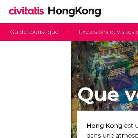
Guide touristique
Excursions et visites
Que v
Hong Kong
est u
dans une atmosph