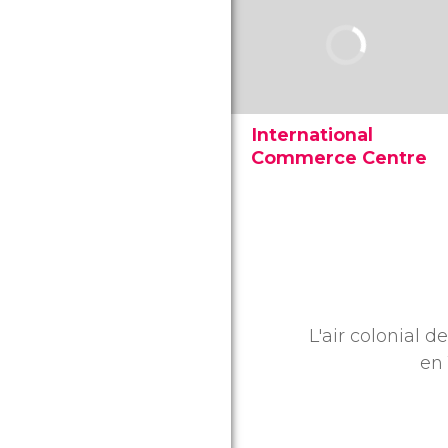
International
Commerce Centre
L'International Commerce
Centre est un gratte-ciel de
484 mètres de haut qui a
été achevé en 2010. Le
plus haut gratte-ciel de
Hong Kong.
L'air colonial 
en 