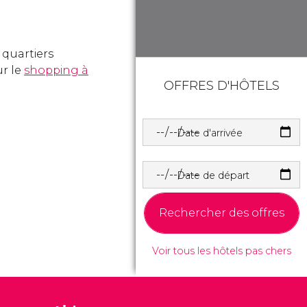
 quartiers
ur le
shopping à
OFFRES D'HÔTELS
Date d'arrivée
Date de départ
Rechercher des offres
Voir tous les hôtels pas chers