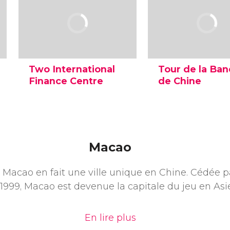
Two International
Tour de la Ba
Finance Centre
de Chine
Achevé en 2003 et haut de
La Tour de la Banqu
415 mètres et 90 étages, il
Chine a été construi
était le plus haut bâtiment
1989 par l'architecte
de Hong Kong jusqu'à la
Leoh Ming Pei.
construction de
Conception étonnan
Macao
l'International Commerce
éclairage spectacula
Centre.
de Macao en fait une ville unique en Chine. Cédée p
1999, Macao est devenue la capitale du jeu en Asi
En lire plus