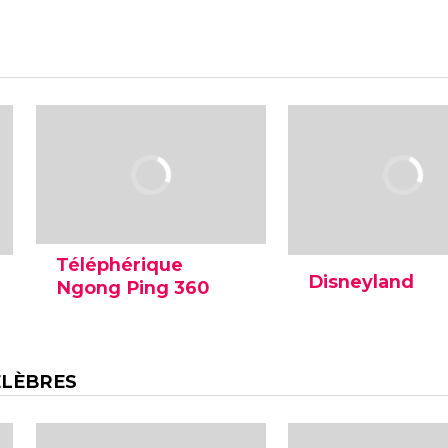
plus méridionale de
commercial et résid
Kowloon et depuis laquelle
le plus encombré d
on peut profiter de la
Hong Kong et l'une
meilleure vue sur la baie de
zones les plus den
Hong Kong.
peuplées au monde
Fascinant !
Téléphérique
Disneyland
Ngong Ping 360
Disneyland Hong K
Ngong Ping 360 est un
le parc à thème le p
téléphérique reliant Tung
célèbre de Hong K
Chung au mont Ngong
depuis que la Walt 
ÉLÈBRES
Ping, tous deux situés sur
Company a ouvert 
l'île de Lantau. Une des
portes en septemb
meilleures attractions à
2005.
Hong Kong.