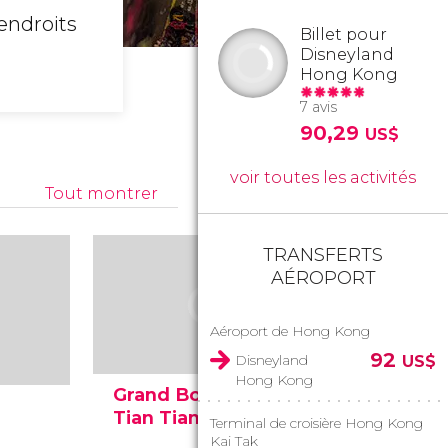
 endroits
Billet pour
Disneyland
Hong Kong
7 avis
90,29
US$
voir toutes les activités
Tout montrer
TRANSFERTS
AÉROPORT
Aéroport de Hong Kong
92
Disneyland
US$
Hong Kong
Grand Bouddha
Monastè
Tian Tian
Lin
Terminal de croisière Hong Kong
Kai Tak
rtier