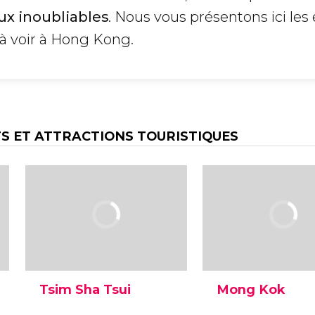
eux
inoubliables
. Nous vous présentons ici les
 à voir à Hong Kong.
 ET ATTRACTIONS TOURISTIQUES
Tsim Sha Tsui
Mong Kok
Tsim Sha Tsui est la zone la
Mong Kok est le qua