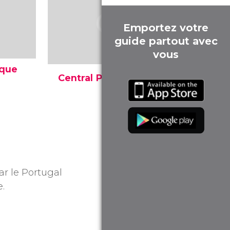
Emportez votre
guide partout avec
vous
nque
Central Plaza
Conçu par Dennis Lau et
e de
Ng Chu Man, le gratte-ciel
te en
Central Plaza mesure 374
 chinois
mètres et est divisé en 78
étages. Il accueille une
te et
église au dernier étage.
ire.
ar le Portugal
e.