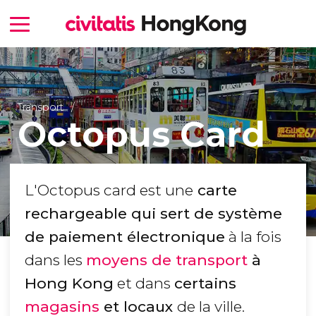
Transport
Octopus Card
L'Octopus card est une
carte
rechargeable qui sert de système
de paiement électronique
à la fois
dans les
moyens de transport
à
Hong Kong
et dans
certains
magasins
et locaux
de la ville.