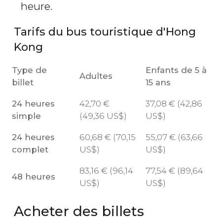
heure.
Tarifs du bus touristique d'Hong
Kong
Type de
Enfants de 5 à
Adultes
billet
15 ans
24 heures
42,70
€
37,08
€
(42,86
simple
(49,36
US$
)
US$
)
24 heures
60,68
€
(70,15
55,07
€
(63,66
complet
US$
)
US$
)
83,16
€
(96,14
77,54
€
(89,64
48 heures
US$
)
US$
)
Acheter des billets