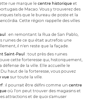
cette rue marque le
centre historique
et
e portugais de Macao. Vous y trouverez des
ques tels que le bureau de poste et la
ricórdia. Cette région rappelle des villes
.
Paul
: en remontant la Rua de San Pablo,
s ruines de ce qui était autrefois une
lement, il n'en reste que la façade.
nt Saint-Paul
: tout près des ruines
ouve cette forteresse qui, historiquement,
 défense de la ville. Elle accueille le
Du haut de la forteresse, vous pouvez
ie vue
sur toute la ville.
rf
: il pourrait être défini comme un
centre
ique
où l'on peut trouver des magasins et
des attractions et de quoi s'amuser