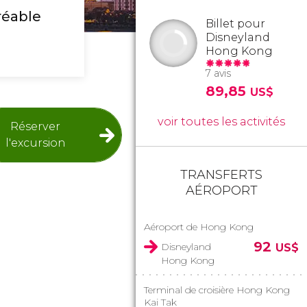
réable
Billet pour
Disneyland
Hong Kong
7 avis
89,85
US$
voir toutes les activités
Réserver
l'excursion
TRANSFERTS
AÉROPORT
Aéroport de Hong Kong
92
Disneyland
US$
Hong Kong
Terminal de croisière Hong Kong
Kai Tak