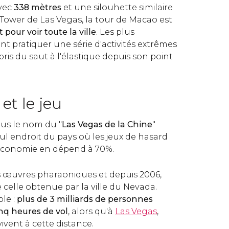
avec
338 mètres
et une silouhette similaire
 Tower de Las Vegas, la tour de Macao est
 pour voir toute la ville
. Les plus
t pratiquer une série d'activités extrêmes
pris du saut à l'élastique depuis son point
et le jeu
us le nom du "
Las Vegas de la Chine
"
eul endroit du pays où les jeux de hasard
 économie en dépend à 70%.
s œuvres pharaoniques et depuis 2006,
 celle obtenue par la ville du Nevada.
ple :
plus de 3 milliards de personnes
nq heures de vol
, alors qu'à
Las Vegas
,
vivent à cette distance.