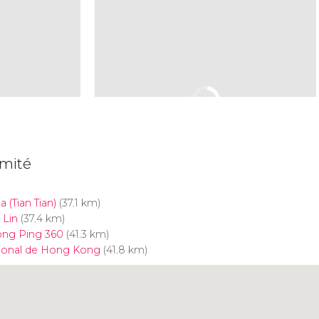
imité
(Tian Tian)
(37.1 km)
 Lin
(37.4 km)
ong Ping 360
(41.3 km)
tional de Hong Kong
(41.8 km)
Cliquez ici pour utiliser la
carte