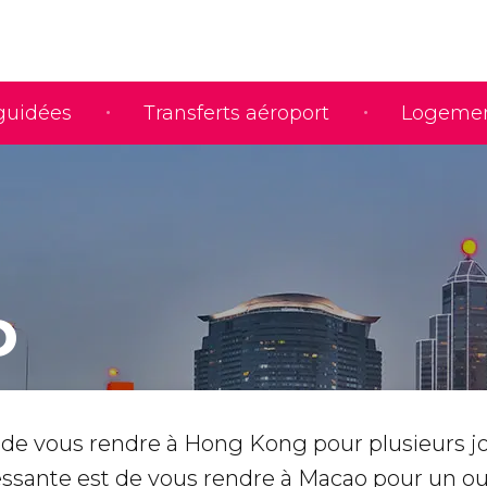
 guidées
Transferts aéroport
Logeme
o
 de vous rendre à Hong Kong pour plusieurs j
ressante est de vous rendre à Macao pour un o