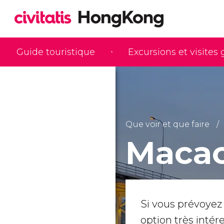
Guide touristique
Excursions et visites
Que voir et que faire
Maca
Si vous prévoyez
option très inté