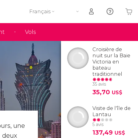
Français
nt
Vols
Votre panier est vide
Croisière de
nuit sur la Baie
Victoria en
bateau
traditionnel
35 avis
35,70
US$
Visite de l'île de
Lantau
5 avis
ours, une
137,49
US$
u deux