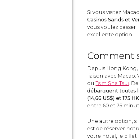
Si vous visitez Maca
Casinos Sands et Ve
vous voulez passer la
excellente option.
Comment s
Depuis Hong Kong, p
liaison avec Macao.
ou
Tsim Sha Tsui
. De
débarquent toutes l
(14,66
US$
) et 175
H
entre 60 et 75 minut
Une autre option, si
est de réserver notre
votre hôtel, le bille