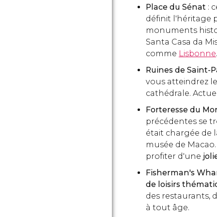
Place du Sénat
: 
définit l'héritag
monuments histori
Santa Casa da Mise
comme
Lisbonne
Ruines de Saint-
vous atteindrez le
cathédrale. Actuel
Forteresse du Mo
précédentes se tr
était chargée de la
musée de Macao. 
profiter d'une
jol
Fisherman's Wha
de loisirs thémat
des restaurants, 
à tout âge.