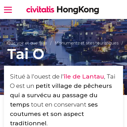
Que voir et que faire
Monuments et sites touristiques
Tai O
Situé à l'ouest de l'
île de Lantau
, Tai
O est un
petit village de pêcheurs
qui a survécu au passage du
temps
tout en conservant
ses
coutumes et son aspect
traditionnel
.