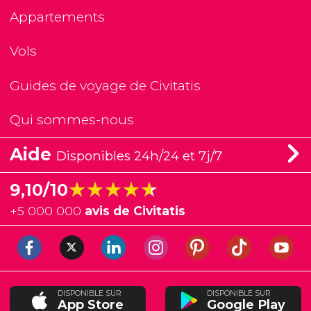
Appartements
Vols
Guides de voyage de Civitatis
Qui sommes-nous
Aide
Disponibles 24h/24 et 7j/7
★★★★★
★★★★★
9,10/10
+
5 000 000
avis de Civitatis
DISPONIBLE SUR
DISPONIBLE SUR
App Store
Google Play