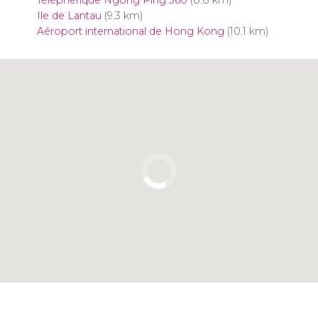
Téléphérique Ngong Ping 360
(8.8 km)
Ile de Lantau
(9.3 km)
Aéroport international de Hong Kong
(10.1 km)
Cliquez ici pour utiliser la carte