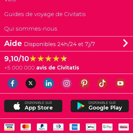
Guides de voyage de Civitatis
Qui sommes-nous
Aide
Disponibles 24h/24 et 7j/7
★★★★★
★★★★★
9,10/10
+
5 000 000
avis de Civitatis
DISPONIBLE SUR
DISPONIBLE SUR
App Store
Google Play