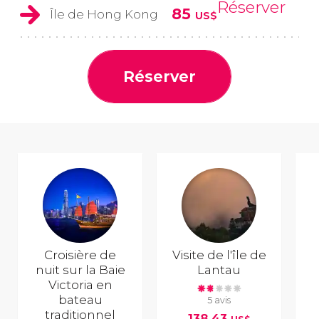
Réserver
85
Île de Hong Kong
US$
Réserver
Croisière de
Visite de l'île de
nuit sur la Baie
Lantau
Victoria en
bateau
5 avis
traditionnel
138,43