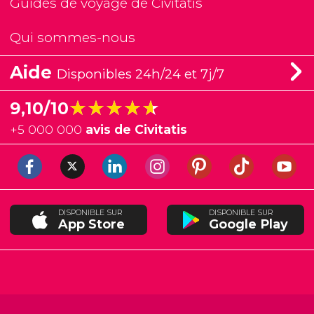
Guides de voyage de Civitatis
Qui sommes-nous
Aide
Disponibles 24h/24 et 7j/7
★★★★★
★★★★★
9,10/10
+
5 000 000
avis de Civitatis
DISPONIBLE SUR
DISPONIBLE SUR
App Store
Google Play