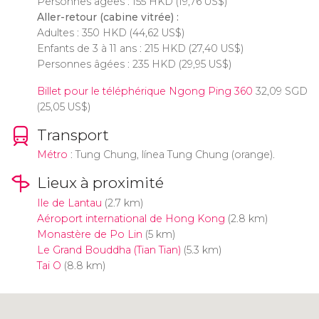
Personnes âgées : 155
HKD
(19,76
US$
)
Aller-retour (cabine vitrée) :
Adultes : 350
HKD
(44,62
US$
)
Enfants de 3 à 11 ans : 215
HKD
(27,40
US$
)
Personnes âgées : 235
HKD
(29,95
US$
)
Billet pour le téléphérique Ngong Ping 360
32,09
SGD
(25,05
US$
)
Transport
Métro
: Tung Chung, línea Tung Chung (orange).
Lieux à proximité
Ile de Lantau
(2.7 km)
Aéroport international de Hong Kong
(2.8 km)
Monastère de Po Lin
(5 km)
Le Grand Bouddha (Tian Tian)
(5.3 km)
Tai O
(8.8 km)
Cliquez ici pour utiliser la carte