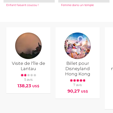
Enfant faisant coucou !
Femme dans un temple
Visite de l'île de
Billet pour
Lantau
Disneyland
n
Hong Kong
5 avis
7 avis
138,23
US$
90,27
US$